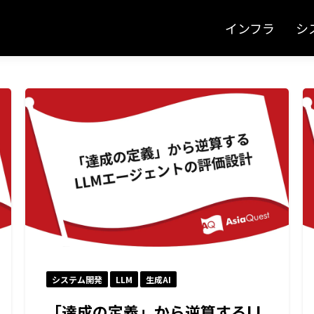
インフラ
シ
システム開発
LLM
生成AI
「達成の定義」から逆算するLL