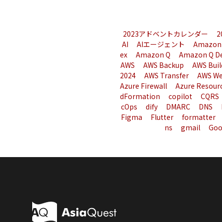
2023アドベントカレンダー
AI
AIエージェント
Amazon
ex
Amazon Q
Amazon Q D
AWS
AWS Backup
AWS Buil
2024
AWS Transfer
AWS We
Azure Firewall
Azure Resour
dFormation
copilot
CQRS
cOps
dify
DMARC
DNS
Figma
Flutter
formatter
ns
gmail
Goo