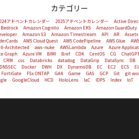
カテゴリー
2024アドベントカレンダー
2025アドベントカレンダー
Active Dire
 Bedrock
Amazon Cognito
Amazon EKS
Amazon GuardDuty
eveloper
Amazon S3
Amazon Timestream
API
AR
Assets
derCards
AWS Cloud Quest
AWS CodePipeline
AWS Glue
AWS
ll-Architected
aws-nuke
AWSLambda
Azure
Azure Applica
ce Graph
Azure VM
BIMI
Bref
CDK
CentOS
CG
ChatGP
CRM
css
Databricks
datadog
DataGrip
DataSync
DB
DNSSEC
Docker
DWH
DX
DynamoDB
EC
EC2
ECS
El
FortiGate
FSx ONTAP
GA4
Game
GAS
GCP
Git
git wo
gle
GoogleCloud
HCD
HoloLens
IaC
IDPS
Index
IoT