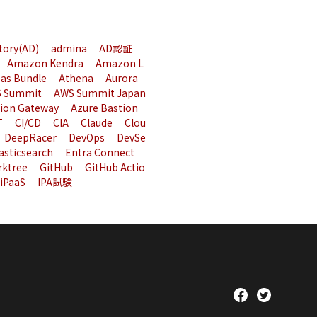
ctory(AD)
admina
AD認証
Amazon Kendra
Amazon L
 as Bundle
Athena
Aurora
 Summit
AWS Summit Japan
tion Gateway
Azure Bastion
T
CI/CD
CIA
Claude
Clou
DeepRacer
DevOps
DevSe
asticsearch
Entra Connect
rktree
GitHub
GitHub Actio
iPaaS
IPA試験