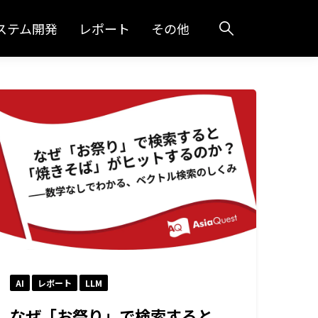
ステム開発
レポート
その他
AI
レポート
LLM
なぜ「お祭り」で検索すると