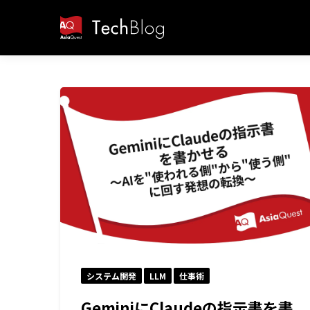
システム開発
LLM
仕事術
GeminiにClaudeの指示書を書