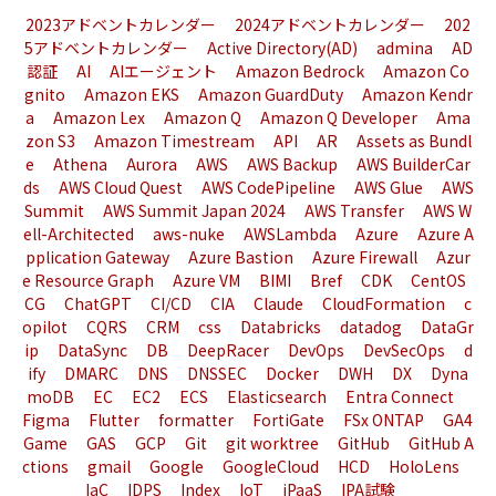
2023アドベントカレンダー
2024アドベントカレンダー
202
5アドベントカレンダー
Active Directory(AD)
admina
AD
認証
AI
AIエージェント
Amazon Bedrock
Amazon Co
gnito
Amazon EKS
Amazon GuardDuty
Amazon Kendr
a
Amazon Lex
Amazon Q
Amazon Q Developer
Ama
zon S3
Amazon Timestream
API
AR
Assets as Bundl
e
Athena
Aurora
AWS
AWS Backup
AWS BuilderCar
ds
AWS Cloud Quest
AWS CodePipeline
AWS Glue
AWS
Summit
AWS Summit Japan 2024
AWS Transfer
AWS W
ell-Architected
aws-nuke
AWSLambda
Azure
Azure A
pplication Gateway
Azure Bastion
Azure Firewall
Azur
e Resource Graph
Azure VM
BIMI
Bref
CDK
CentOS
CG
ChatGPT
CI/CD
CIA
Claude
CloudFormation
c
opilot
CQRS
CRM
css
Databricks
datadog
DataGr
ip
DataSync
DB
DeepRacer
DevOps
DevSecOps
d
ify
DMARC
DNS
DNSSEC
Docker
DWH
DX
Dyna
moDB
EC
EC2
ECS
Elasticsearch
Entra Connect
Figma
Flutter
formatter
FortiGate
FSx ONTAP
GA4
Game
GAS
GCP
Git
git worktree
GitHub
GitHub A
ctions
gmail
Google
GoogleCloud
HCD
HoloLens
IaC
IDPS
Index
IoT
iPaaS
IPA試験