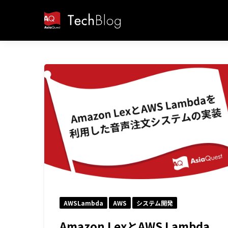
AWSLambda
AWS
システム開発
Amazon LexとAWS Lambda