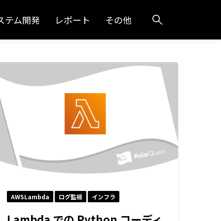
ステム開発
レポート
その他
AWSLambda
ログ監視
インフラ
Lambda での Python コーディ