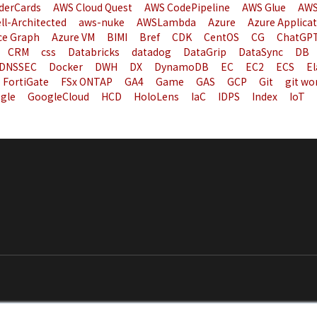
derCards
AWS Cloud Quest
AWS CodePipeline
AWS Glue
AWS
ll-Architected
aws-nuke
AWSLambda
Azure
Azure Applica
ce Graph
Azure VM
BIMI
Bref
CDK
CentOS
CG
ChatGP
CRM
css
Databricks
datadog
DataGrip
DataSync
DB
DNSSEC
Docker
DWH
DX
DynamoDB
EC
EC2
ECS
El
FortiGate
FSx ONTAP
GA4
Game
GAS
GCP
Git
git wo
gle
GoogleCloud
HCD
HoloLens
IaC
IDPS
Index
IoT