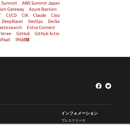
 Summit
AWS Summit Japan
tion Gateway
Azure Bastion
T
CI/CD
CIA
Claude
Clou
DeepRacer
DevOps
DevSe
asticsearch
Entra Connect
rktree
GitHub
GitHub Actio
iPaaS
IPA試験
インフォメーション
プレスリリース
お知らせ