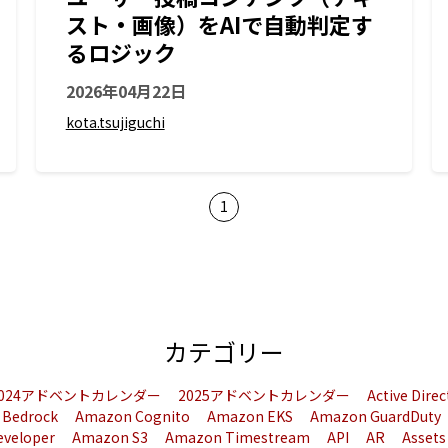
スト・画像）をAIで自動判定す
るロジック
2026年04月22日
kota.tsujiguchi
1
カテゴリー
2024アドベントカレンダー
2025アドベントカレンダー
Active Dire
 Bedrock
Amazon Cognito
Amazon EKS
Amazon GuardDuty
eveloper
Amazon S3
Amazon Timestream
API
AR
Assets