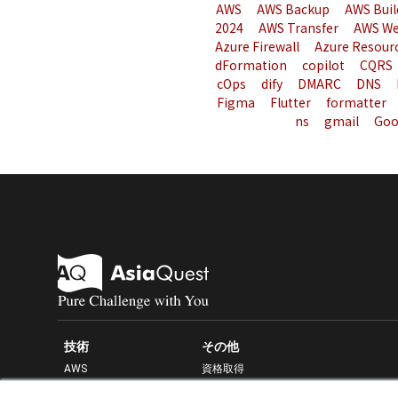
AWS
AWS Backup
AWS Buil
2024
AWS Transfer
AWS We
Azure Firewall
Azure Resour
dFormation
copilot
CQRS
cOps
dify
DMARC
DNS
Figma
Flutter
formatter
ns
gmail
Goo
技術
その他
AWS
資格取得
Azure
セキュリティ