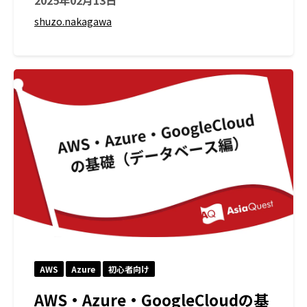
shuzo.nakagawa
AWS
Azure
初心者向け
AWS・Azure・GoogleCloudの基