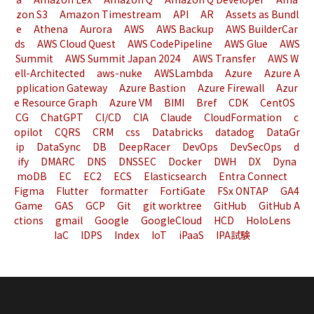
zon S3
Amazon Timestream
API
AR
Assets as Bundl
e
Athena
Aurora
AWS
AWS Backup
AWS BuilderCar
ds
AWS Cloud Quest
AWS CodePipeline
AWS Glue
AWS
Summit
AWS Summit Japan 2024
AWS Transfer
AWS W
ell-Architected
aws-nuke
AWSLambda
Azure
Azure A
pplication Gateway
Azure Bastion
Azure Firewall
Azur
e Resource Graph
Azure VM
BIMI
Bref
CDK
CentOS
CG
ChatGPT
CI/CD
CIA
Claude
CloudFormation
c
opilot
CQRS
CRM
css
Databricks
datadog
DataGr
ip
DataSync
DB
DeepRacer
DevOps
DevSecOps
d
ify
DMARC
DNS
DNSSEC
Docker
DWH
DX
Dyna
moDB
EC
EC2
ECS
Elasticsearch
Entra Connect
Figma
Flutter
formatter
FortiGate
FSx ONTAP
GA4
Game
GAS
GCP
Git
git worktree
GitHub
GitHub A
ctions
gmail
Google
GoogleCloud
HCD
HoloLens
IaC
IDPS
Index
IoT
iPaaS
IPA試験