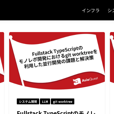
インフラ
シ
システム開発
LLM
git worktree
Fullstack TypeScriptのモノレ