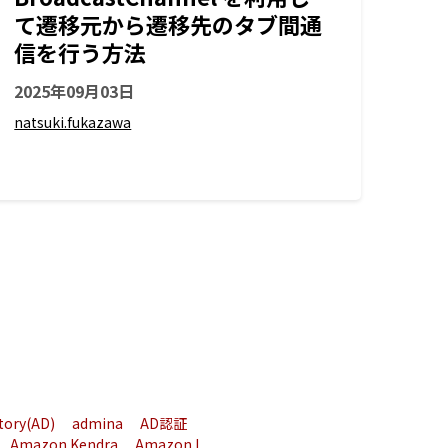
て遷移元から遷移先のタブ間通
信を行う方法
2025年09月03日
natsuki.fukazawa
ctory(AD)
admina
AD認証
Amazon Kendra
Amazon L