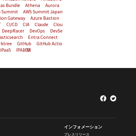
 as Bundle
Athena
Aurora
 Summit
AWS Summit Japan
tion Gateway
Azure Bastion
T
CI/CD
CIA
Claude
Clou
DeepRacer
DevOps
DevSe
asticsearch
Entra Connect
rktree
GitHub
GitHub Actio
iPaaS
IPA試験
インフォメーション
プレスリリース