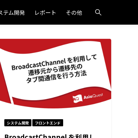
ステム開発
レポート
その他
システム開発
フロントエンド
BroadcastChannel を利用し