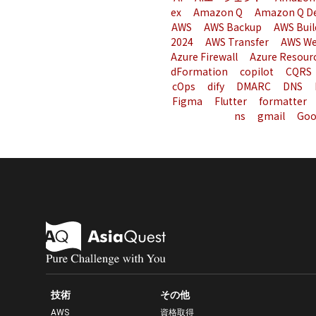
ex
Amazon Q
Amazon Q D
AWS
AWS Backup
AWS Buil
2024
AWS Transfer
AWS We
Azure Firewall
Azure Resour
dFormation
copilot
CQRS
cOps
dify
DMARC
DNS
Figma
Flutter
formatter
ns
gmail
Goo
技術
その他
AWS
資格取得