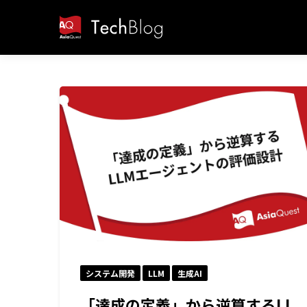
システム開発
LLM
生成AI
「達成の定義」から逆算するLL