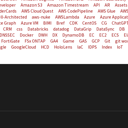
eveloper
Amazon S3
Amazon Timestream
API
AR
Assets
derCards
AWS Cloud Quest
AWS CodePipeline
AWS Glue
AWS
ll-Architected
aws-nuke
AWSLambda
Azure
Azure Applica
ce Graph
Azure VM
BIMI
Bref
CDK
CentOS
CG
ChatGP
CRM
css
Databricks
datadog
DataGrip
DataSync
DB
DNSSEC
Docker
DWH
DX
DynamoDB
EC
EC2
ECS
El
FortiGate
FSx ONTAP
GA4
Game
GAS
GCP
Git
git wo
gle
GoogleCloud
HCD
HoloLens
IaC
IDPS
Index
IoT