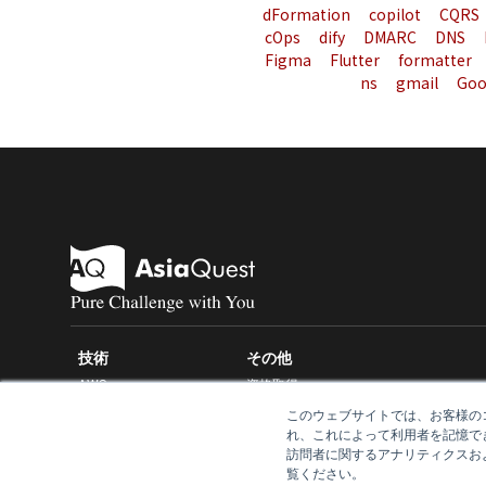
dFormation
copilot
CQRS
cOps
dify
DMARC
DNS
Figma
Flutter
formatter
ns
gmail
Goo
技術
その他
AWS
資格取得
このウェブサイトでは、お客様のコ
Azure
セキュリティ
れ、これによって利用者を記憶で
GitHub
訪問者に関するアナリティクスおよ
覧ください。