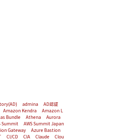
ctory(AD)
admina
AD認証
Amazon Kendra
Amazon L
 as Bundle
Athena
Aurora
 Summit
AWS Summit Japan
tion Gateway
Azure Bastion
T
CI/CD
CIA
Claude
Clou