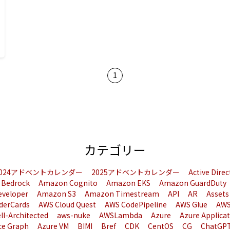
1
カテゴリー
2024アドベントカレンダー
2025アドベントカレンダー
Active Dire
 Bedrock
Amazon Cognito
Amazon EKS
Amazon GuardDuty
eveloper
Amazon S3
Amazon Timestream
API
AR
Assets
derCards
AWS Cloud Quest
AWS CodePipeline
AWS Glue
AWS
ll-Architected
aws-nuke
AWSLambda
Azure
Azure Applica
ce Graph
Azure VM
BIMI
Bref
CDK
CentOS
CG
ChatGP