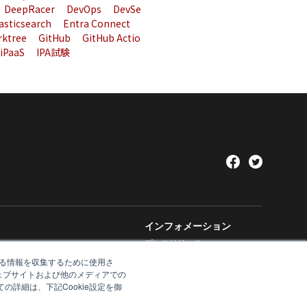
DeepRacer
DevOps
DevSe
asticsearch
Entra Connect
rktree
GitHub
GitHub Actio
iPaaS
IPA試験
インフォメーション
プレスリリース
する情報を収集するために使用さ
お知らせ
ェブサイトおよび他のメディアでの
DX Navigator
の詳細は、下記Cookie設定を御
Tech Blog