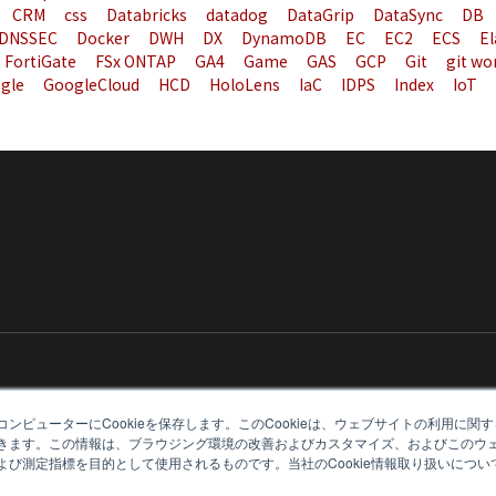
CRM
css
Databricks
datadog
DataGrip
DataSync
DB
DNSSEC
Docker
DWH
DX
DynamoDB
EC
EC2
ECS
El
FortiGate
FSx ONTAP
GA4
Game
GAS
GCP
Git
git wo
gle
GoogleCloud
HCD
HoloLens
IaC
IDPS
Index
IoT
ンピューターにCookieを保存します。このCookieは、ウェブサイトの利用に関
きます。この情報は、ブラウジング環境の改善およびカスタマイズ、およびこのウ
び測定指標を目的として使用されるものです。当社のCookie情報取り扱いについて