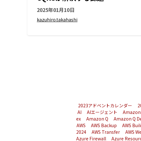
2025年01月10日
kazuhiro.takahashi
2023アドベントカレンダー
AI
AIエージェント
Amazon
ex
Amazon Q
Amazon Q D
AWS
AWS Backup
AWS Buil
2024
AWS Transfer
AWS We
Azure Firewall
Azure Resour