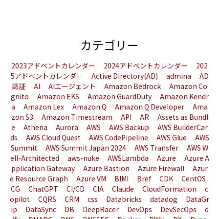
カテゴリー
2023アドベントカレンダー
2024アドベントカレンダー
202
5アドベントカレンダー
Active Directory(AD)
admina
AD
認証
AI
AIエージェント
Amazon Bedrock
Amazon Co
gnito
Amazon EKS
Amazon GuardDuty
Amazon Kendr
a
Amazon Lex
Amazon Q
Amazon Q Developer
Ama
zon S3
Amazon Timestream
API
AR
Assets as Bundl
e
Athena
Aurora
AWS
AWS Backup
AWS BuilderCar
ds
AWS Cloud Quest
AWS CodePipeline
AWS Glue
AWS
Summit
AWS Summit Japan 2024
AWS Transfer
AWS W
ell-Architected
aws-nuke
AWSLambda
Azure
Azure A
pplication Gateway
Azure Bastion
Azure Firewall
Azur
e Resource Graph
Azure VM
BIMI
Bref
CDK
CentOS
CG
ChatGPT
CI/CD
CIA
Claude
CloudFormation
c
opilot
CQRS
CRM
css
Databricks
datadog
DataGr
ip
DataSync
DB
DeepRacer
DevOps
DevSecOps
d