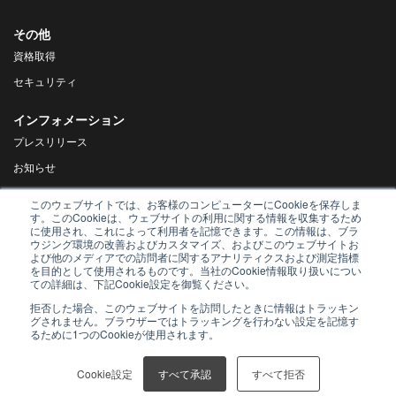
その他
資格取得
セキュリティ
インフォメーション
プレスリリース
お知らせ
DX Navigator
このウェブサイトでは、お客様のコンピューターにCookieを保存しま
す。このCookieは、ウェブサイトの利用に関する情報を収集するため
Tech Blog
に使用され、これによって利用者を記憶できます。この情報は、ブラ
ウジング環境の改善およびカスタマイズ、およびこのウェブサイトお
よび他のメディアでの訪問者に関するアナリティクスおよび測定指標
を目的として使用されるものです。当社のCookie情報取り扱いについ
ての詳細は、下記Cookie設定を御覧ください。
© AsiaQuest Co., Ltd. 2019
拒否した場合、このウェブサイトを訪問したときに情報はトラッキン
グされません。ブラウザーではトラッキングを行わない設定を記憶す
るために1つのCookieが使用されます。
Cookie設定
すべて承認
すべて拒否