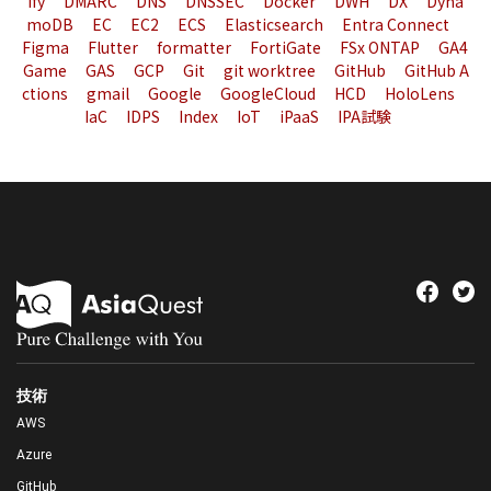
ify
DMARC
DNS
DNSSEC
Docker
DWH
DX
Dyna
moDB
EC
EC2
ECS
Elasticsearch
Entra Connect
Figma
Flutter
formatter
FortiGate
FSx ONTAP
GA4
Game
GAS
GCP
Git
git worktree
GitHub
GitHub A
ctions
gmail
Google
GoogleCloud
HCD
HoloLens
IaC
IDPS
Index
IoT
iPaaS
IPA試験
技術
AWS
Azure
GitHub