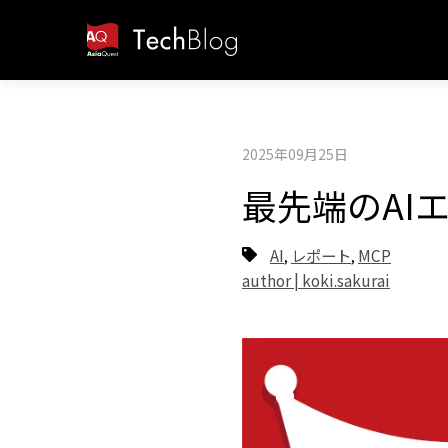
2025年09月25日
最先端のAI
AI
レポート
MCP
,
,
author | koki.sakurai