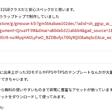
モリ32GBクラスだと安心スペックだと思います。
というラップトップで制作していました
jp/store/g/gmouse-k5i7gm5bkabaw102dec/?adid=sh_ggsp_a
rgument=QzuaYF3M&dmai=a60deb321abbb4&gad_source=1&
cIEIr9-nuIMyqHAOLyFwO_BZDBufyLT00y9QlO8aAqbcEALw_w
て既に出来上がった3DモデルやFPSやTPSのテンプレートなんかが
ドできちゃいます。
から無料の使いやすいものまで非常に豊富なアセットが揃っていま
セットをダウンロードして使ってみます。
on」