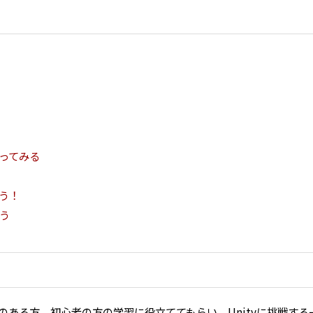
ってみる
う！
う
ineに興味のある方、初心者の方の学習に役立ててもらい、Unityに挑