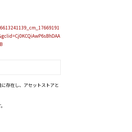
c_6613241139_cm_17669191
gclid=Cj0KCQiAwP6sBhDAA
cB
大量に存在し、アセットストアと
す。