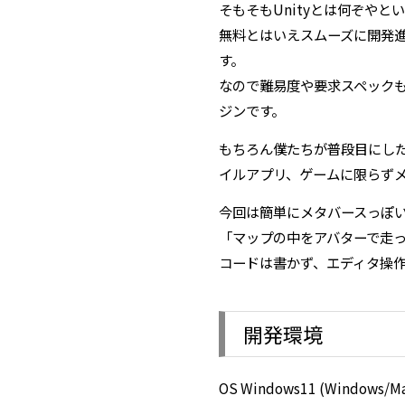
そもそもUnityとは何ぞや
無料とはいえスムーズに開発
す。
なので難易度や要求スペック
ジンです。
もちろん僕たちが普段目にした
イルアプリ、ゲームに限らず
今回は簡単にメタバースっぽ
「マップの中をアバターで走
コードは書かず、エディタ操
開発環境
OS Windows11 (Window