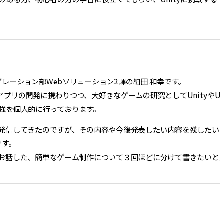
レーション部Webソリューション2課の細田 和幸です。
リの開発に携わりつつ、大好きなゲームの研究としてUnityやUnreal 
勉強を個人的に行っております。
ントで発信してきたのですが、その内容や今後発表したい内容を残した
です。
ssでお話した、簡単なゲーム制作について３回ほどに分けて書きたい