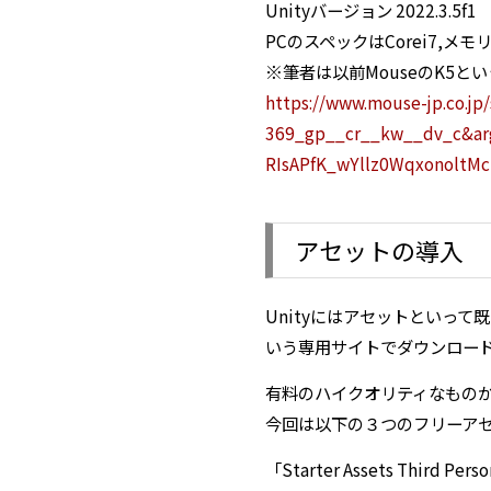
Unityバージョン 2022.3.5f1
PCのスペックはCorei7,メ
※筆者は以前MouseのK5
https://www.mouse-jp.co.
369_gp__cr__kw__dv_c&a
RIsAPfK_wYllz0WqxonoltM
アセットの導入
Unityにはアセットといっ
いう専用サイトでダウンロー
有料のハイクオリティなもの
今回は以下の３つのフリーア
「Starter Assets Third Pers