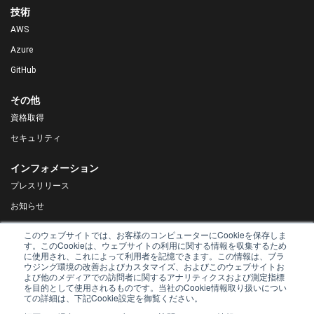
技術
AWS
Azure
GitHub
その他
資格取得
セキュリティ
インフォメーション
プレスリリース
お知らせ
DX Navigator
このウェブサイトでは、お客様のコンピューターにCookieを保存しま
す。このCookieは、ウェブサイトの利用に関する情報を収集するため
Tech Blog
に使用され、これによって利用者を記憶できます。この情報は、ブラ
ウジング環境の改善およびカスタマイズ、およびこのウェブサイトお
よび他のメディアでの訪問者に関するアナリティクスおよび測定指標
を目的として使用されるものです。当社のCookie情報取り扱いについ
ての詳細は、下記Cookie設定を御覧ください。
© AsiaQuest Co., Ltd. 2019