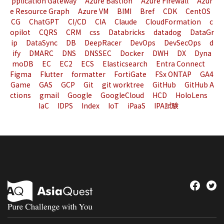
pplication Gateway
Azure Bastion
Azure Firewall
Azur
e Resource Graph
Azure VM
BIMI
Bref
CDK
CentOS
CG
ChatGPT
CI/CD
CIA
Claude
CloudFormation
c
opilot
CQRS
CRM
css
Databricks
datadog
DataGr
ip
DataSync
DB
DeepRacer
DevOps
DevSecOps
d
ify
DMARC
DNS
DNSSEC
Docker
DWH
DX
Dyna
moDB
EC
EC2
ECS
Elasticsearch
Entra Connect
Figma
Flutter
formatter
FortiGate
FSx ONTAP
GA4
Game
GAS
GCP
Git
git worktree
GitHub
GitHub A
ctions
gmail
Google
GoogleCloud
HCD
HoloLens
IaC
IDPS
Index
IoT
iPaaS
IPA試験