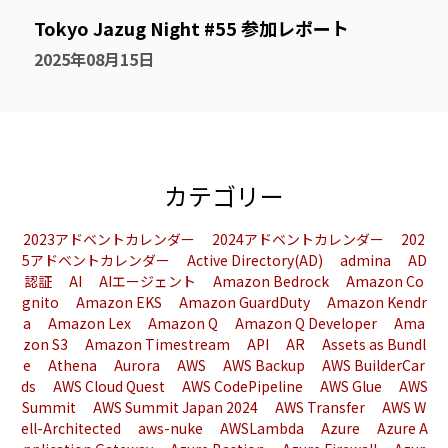
Tokyo Jazug Night #55 参加レポート
2025年08月15日
カテゴリー
2023アドベントカレンダー
2024アドベントカレンダー
202
5アドベントカレンダー
Active Directory(AD)
admina
AD
認証
AI
AIエージェント
Amazon Bedrock
Amazon Co
gnito
Amazon EKS
Amazon GuardDuty
Amazon Kendr
a
Amazon Lex
Amazon Q
Amazon Q Developer
Ama
zon S3
Amazon Timestream
API
AR
Assets as Bundl
e
Athena
Aurora
AWS
AWS Backup
AWS BuilderCar
ds
AWS Cloud Quest
AWS CodePipeline
AWS Glue
AWS
Summit
AWS Summit Japan 2024
AWS Transfer
AWS W
ell-Architected
aws-nuke
AWSLambda
Azure
Azure A