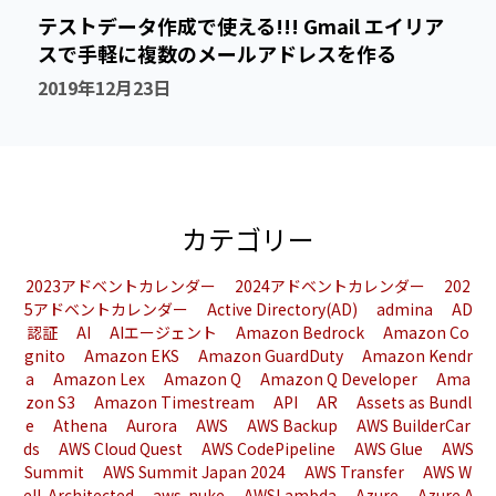
テストデータ作成で使える!!! Gmail エイリア
スで手軽に複数のメールアドレスを作る
2019年12月23日
カテゴリー
2023アドベントカレンダー
2024アドベントカレンダー
202
5アドベントカレンダー
Active Directory(AD)
admina
AD
認証
AI
AIエージェント
Amazon Bedrock
Amazon Co
gnito
Amazon EKS
Amazon GuardDuty
Amazon Kendr
a
Amazon Lex
Amazon Q
Amazon Q Developer
Ama
zon S3
Amazon Timestream
API
AR
Assets as Bundl
e
Athena
Aurora
AWS
AWS Backup
AWS BuilderCar
ds
AWS Cloud Quest
AWS CodePipeline
AWS Glue
AWS
Summit
AWS Summit Japan 2024
AWS Transfer
AWS W
ell-Architected
aws-nuke
AWSLambda
Azure
Azure A