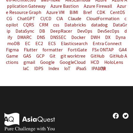
pplication Gateway
Azure Bastion
Azure Firewall
Azur
e Resource Graph
Azure VM
BIMI
Bref
CDK
CentOS
CG
ChatGPT
CI/CD
CIA
Claude
CloudFormation
c
opilot
CQRS
CRM
css
Databricks
datadog
DataGr
ip
DataSync
DB
DeepRacer
DevOps
DevSecOps
d
ify
DMARC
DNS
DNSSEC
Docker
DWH
DX
Dyna
moDB
EC
EC2
ECS
Elasticsearch
Entra Connect
Figma
Flutter
formatter
FortiGate
FSx ONTAP
GA4
Game
GAS
GCP
Git
git worktree
GitHub
GitHub A
ctions
gmail
Google
GoogleCloud
HCD
HoloLens
IaC
IDPS
Index
IoT
iPaaS
IPA試験