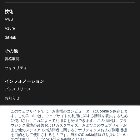
技術
AWS
Azure
GitHub
その他
資格取得
セキュリティ
インフォメーション
プレスリリース
お知らせ
DX Navigator
このウェブサイトでは、お客様のコンピューターにCookieを保存しま
す。このCookieは、ウェブサイトの利用に関する情報を収集するため
Tech Blog
に使用され、これによって利用者を記憶できます。この情報は、ブラ
ウジング環境の改善およびカスタマイズ、およびこのウェブサイトお
よび他のメディアでの訪問者に関するアナリティクスおよび測定指標
を目的として使用されるものです。当社のCookie情報取り扱いについ
ての詳細は、下記Cookie設定を御覧ください。
© AsiaQuest Co., Ltd. 2019