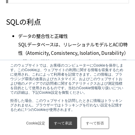
SQLの利点
データの整合性と正確性
SQLデータベースは、リレーショナルモデルとACID特
性（Atomicity, Consistency, Isolation, Durability）
に基づいて設計されているため、データの一貫性と正
このウェブサイトでは、お客様のコンピューターにCookieを保存しま
確性が保証されます。
す。このCookieは、ウェブサイトの利用に関する情報を収集するため
に使用され、これによって利用者を記憶できます。この情報は、ブラ
特に、金融システムや会計システムのように、データ
ウジング環境の改善およびカスタマイズ、およびこのウェブサイトお
よび他のメディアでの訪問者に関するアナリティクスおよび測定指標
の正確さが極めて重要な場合に優れたパフォーマンス
を目的として使用されるものです。当社のCookie情報取り扱いについ
ての詳細は、下記Cookie設定を御覧ください。
を発揮します。
拒否した場合、このウェブサイトを訪問したときに情報はトラッキン
グされません。ブラウザーではトラッキングを行わない設定を記憶す
複雑なクエリ処理が可能
るために1つのCookieが使用されます。
SQLは、複雑なクエリやデータの結合、集計を効率的
Cookie設定
すべて承認
すべて拒否
に行うための機能が豊富に用意されています。
特に、複数のテーブルにまたがるデータを集約した