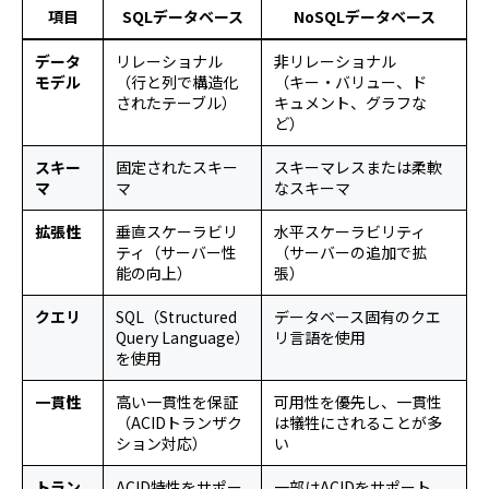
項目
SQLデータベース
NoSQLデータベース
データ
リレーショナル
非リレーショナル
モデル
（行と列で構造化
（キー・バリュー、ド
されたテーブル）
キュメント、グラフな
ど）
スキー
固定されたスキー
スキーマレスまたは柔軟
マ
マ
なスキーマ
拡張性
垂直スケーラビリ
水平スケーラビリティ
ティ（サーバー性
（サーバーの追加で拡
能の向上）
張）
クエリ
SQL（Structured
データベース固有のクエ
Query Language）
リ言語を使用
を使用
一貫性
高い一貫性を保証
可用性を優先し、一貫性
（ACIDトランザク
は犠牲にされることが多
ション対応）
い
トラン
ACID特性をサポー
一部はACIDをサポート、