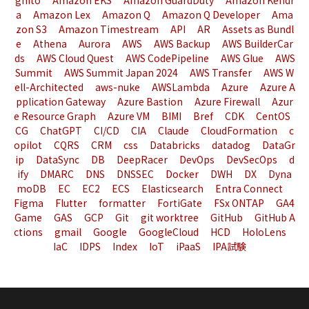
gnito
Amazon EKS
Amazon GuardDuty
Amazon Kendr
a
Amazon Lex
Amazon Q
Amazon Q Developer
Ama
zon S3
Amazon Timestream
API
AR
Assets as Bundl
e
Athena
Aurora
AWS
AWS Backup
AWS BuilderCar
ds
AWS Cloud Quest
AWS CodePipeline
AWS Glue
AWS
Summit
AWS Summit Japan 2024
AWS Transfer
AWS W
ell-Architected
aws-nuke
AWSLambda
Azure
Azure A
pplication Gateway
Azure Bastion
Azure Firewall
Azur
e Resource Graph
Azure VM
BIMI
Bref
CDK
CentOS
CG
ChatGPT
CI/CD
CIA
Claude
CloudFormation
c
opilot
CQRS
CRM
css
Databricks
datadog
DataGr
ip
DataSync
DB
DeepRacer
DevOps
DevSecOps
d
ify
DMARC
DNS
DNSSEC
Docker
DWH
DX
Dyna
moDB
EC
EC2
ECS
Elasticsearch
Entra Connect
Figma
Flutter
formatter
FortiGate
FSx ONTAP
GA4
Game
GAS
GCP
Git
git worktree
GitHub
GitHub A
ctions
gmail
Google
GoogleCloud
HCD
HoloLens
IaC
IDPS
Index
IoT
iPaaS
IPA試験