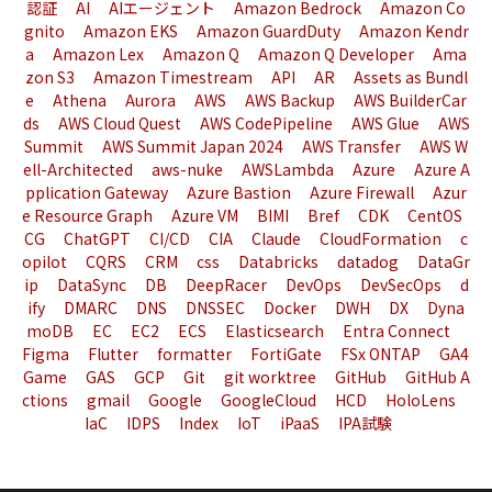
認証
AI
AIエージェント
Amazon Bedrock
Amazon Co
gnito
Amazon EKS
Amazon GuardDuty
Amazon Kendr
a
Amazon Lex
Amazon Q
Amazon Q Developer
Ama
zon S3
Amazon Timestream
API
AR
Assets as Bundl
e
Athena
Aurora
AWS
AWS Backup
AWS BuilderCar
ds
AWS Cloud Quest
AWS CodePipeline
AWS Glue
AWS
Summit
AWS Summit Japan 2024
AWS Transfer
AWS W
ell-Architected
aws-nuke
AWSLambda
Azure
Azure A
pplication Gateway
Azure Bastion
Azure Firewall
Azur
e Resource Graph
Azure VM
BIMI
Bref
CDK
CentOS
CG
ChatGPT
CI/CD
CIA
Claude
CloudFormation
c
opilot
CQRS
CRM
css
Databricks
datadog
DataGr
ip
DataSync
DB
DeepRacer
DevOps
DevSecOps
d
ify
DMARC
DNS
DNSSEC
Docker
DWH
DX
Dyna
moDB
EC
EC2
ECS
Elasticsearch
Entra Connect
Figma
Flutter
formatter
FortiGate
FSx ONTAP
GA4
Game
GAS
GCP
Git
git worktree
GitHub
GitHub A
ctions
gmail
Google
GoogleCloud
HCD
HoloLens
IaC
IDPS
Index
IoT
iPaaS
IPA試験