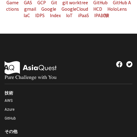
Game
GAS
GCP
Git
git worktree
GitHub
GitHub A
ctions
gmail
Google
GoogleCloud
HCD
HoloLens
IaC
IDPS
Index
IoT
iPaaS
IPA試験
技術
AWS
Azure
GitHub
その他