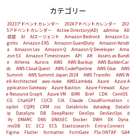
カテゴリー
2023アドベントカレンダー
2024アドベントカレンダー
202
5アドベントカレンダー
Active Directory(AD)
admina
AD
認証
AI
AIエージェント
Amazon Bedrock
Amazon Co
gnito
Amazon EKS
Amazon GuardDuty
Amazon Kendr
a
Amazon Lex
Amazon Q
Amazon Q Developer
Ama
zon S3
Amazon Timestream
API
AR
Assets as Bundl
e
Athena
Aurora
AWS
AWS Backup
AWS BuilderCar
ds
AWS Cloud Quest
AWS CodePipeline
AWS Glue
AWS
Summit
AWS Summit Japan 2024
AWS Transfer
AWS W
ell-Architected
aws-nuke
AWSLambda
Azure
Azure A
pplication Gateway
Azure Bastion
Azure Firewall
Azur
e Resource Graph
Azure VM
BIMI
Bref
CDK
CentOS
CG
ChatGPT
CI/CD
CIA
Claude
CloudFormation
c
opilot
CQRS
CRM
css
Databricks
datadog
DataGr
ip
DataSync
DB
DeepRacer
DevOps
DevSecOps
d
ify
DMARC
DNS
DNSSEC
Docker
DWH
DX
Dyna
moDB
EC
EC2
ECS
Elasticsearch
Entra Connect
Figma
Flutter
formatter
FortiGate
FSx ONTAP
GA4