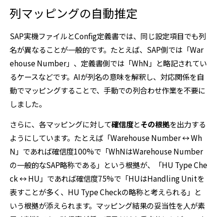
列マッピングの自動推定
SAP実機ファイルとConfig定義書では、同じ設定項目でも列
名が異なることが一般的です。たとえば、SAP側では「War
ehouse Number」、定義書側では「WhN」と略記されてい
るケースなどです。AIが列名の意味を解釈し、対応関係を自
動でマッピングすることで、手動での列合わせ作業を不要に
しました。
さらに、各マッピングに対して
確信度
と
その根拠
を出力する
ようにしています。たとえば「Warehouse Number ↔ Wh
N」であれば確信度100%で「WhNはWarehouse Number
の一般的なSAP略称である」という根拠が、「HU Type Che
ck ↔ HU」であれば確信度75%で「HUはHandling Unitを
表すことが多く、HU Type Checkの略称と考えられる」と
いう根拠が添えられます。マッピング結果の妥当性を人が素