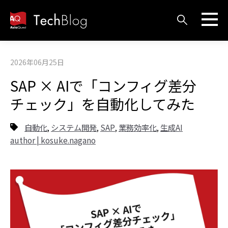
2026年06月25日
SAP × AIで「コンフィグ差分
チェック」を自動化してみた
自動化
システム開発
SAP
業務効率化
生成AI
,
,
,
,
author | kosuke.nagano