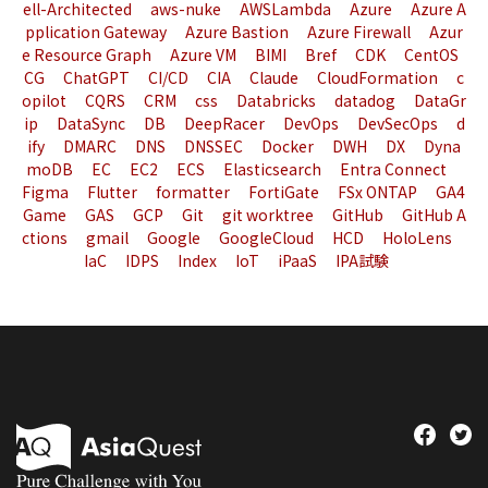
ell-Architected
aws-nuke
AWSLambda
Azure
Azure A
pplication Gateway
Azure Bastion
Azure Firewall
Azur
e Resource Graph
Azure VM
BIMI
Bref
CDK
CentOS
CG
ChatGPT
CI/CD
CIA
Claude
CloudFormation
c
opilot
CQRS
CRM
css
Databricks
datadog
DataGr
ip
DataSync
DB
DeepRacer
DevOps
DevSecOps
d
ify
DMARC
DNS
DNSSEC
Docker
DWH
DX
Dyna
moDB
EC
EC2
ECS
Elasticsearch
Entra Connect
Figma
Flutter
formatter
FortiGate
FSx ONTAP
GA4
Game
GAS
GCP
Git
git worktree
GitHub
GitHub A
ctions
gmail
Google
GoogleCloud
HCD
HoloLens
IaC
IDPS
Index
IoT
iPaaS
IPA試験