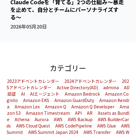
Claude Codeを「育てる」2つの仕組み〜暴走
を止めて、自分とチームにパーソナライズす
る〜
2026年05月20日
カテゴリー
2023アドベントカレンダー
2024アドベントカレンダー
202
5アドベントカレンダー
Active Directory(AD)
admina
AD
認証
AI
AIエージェント
Amazon Bedrock
Amazon Co
gnito
Amazon EKS
Amazon GuardDuty
Amazon Kendr
a
Amazon Lex
Amazon Q
Amazon Q Developer
Ama
zon S3
Amazon Timestream
API
AR
Assets as Bundl
e
Athena
Aurora
AWS
AWS Backup
AWS BuilderCar
ds
AWS Cloud Quest
AWS CodePipeline
AWS Glue
AWS
Summit
AWS Summit Japan 2024
AWS Transfer
AWS W