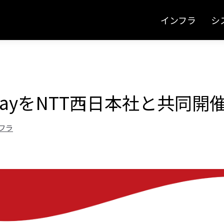
インフラ
シ
eDayをNTT西日本社と共同
フラ