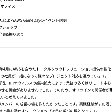
社オフィス
 AWS社によるAWS GameDayのイベント説明
 ワークショップ
 結果発表&振り返り
21年4月にAWSを含めたトータルクラウドソリューション提供の強
方の社員が一緒になって様々なプロジェクト対応を進めています。
は新型コロナウィルスの感染拡大によって業務の多くはリモート中
わせる機会がありませんでした。そのため、オフラインで関係者が
たいと考えていました。
メンバーの成長の場を作りたかったことです。実践経験がまだ浅いメ
リオで手を動かすワークショップは良い学びの場となります。