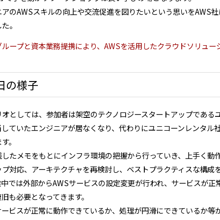
アのAWSスキルの向上や交流促進を図りたいという思いをAWS
した。
グループと資本業務提携により、AWSを活用したクラウドソリュー
当日の様子
リオとしては、参加者は架空のテクノロジースタートアップである
当していたエンジニアが居なくなり、代わりにユニコーンレンタル
ます。
残したメモをもとにインフラ環境の把握から行っていき、上手く動
ップ対応、アーキテクチャを再検討し、ベストプラクティスな構成
途中では外部からAWSサービスの設定変更が行われ、サービスが正
復旧も必要となってきます。
サービスが正常に動作できているか、処理が円滑にできているか等