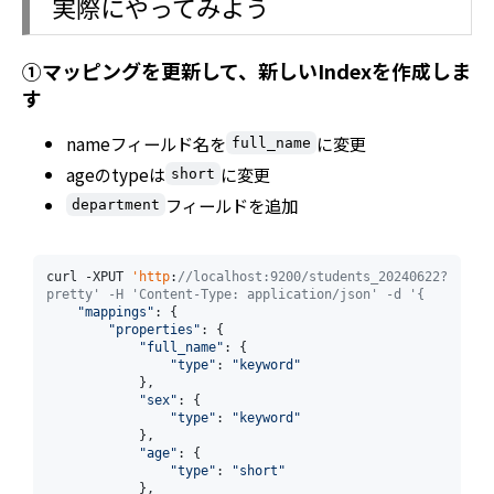
実際にやってみよう
①マッピングを更新して、新しいIndexを作成しま
す
nameフィールド名を
に変更
full_name
ageのtypeは
に変更
short
フィールドを追加
department
curl -XPUT 
'http
:
//localhost:9200/students_20240622?
pretty' -H 'Content-Type: application/json' -d '{
"mappings"
: {

"properties"
: {

"full_name"
: {

"type"
: 
"keyword"
            },

"sex"
: {

"type"
: 
"keyword"
            },

"age"
: {

"type"
: 
"short"
            },
