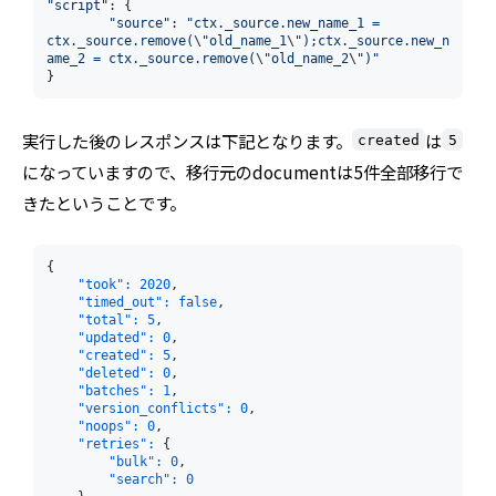
"script"
: {

"source"
: 
"ctx._source.new_name_1 = 
ctx._source.remove(
\"
old_name_1
\"
);ctx._source.new_n
ame_2 = ctx._source.remove(
\"
old_name_2
\"
)"
}
実行した後のレスポンスは下記となります。
は
created
5
になっていますので、移行元のdocumentは5件全部移行で
きたということです。
{

"took":
2020
,

"timed_out":
false
,

"total":
5
,

"updated":
0
,

"created":
5
,

"deleted":
0
,

"batches":
1
,

"version_conflicts":
0
,

"noops":
0
,

"retries":
 {

"bulk":
0
,

"search":
0