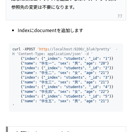
参照先の変更は不要になります。
Indexにdocumentを追加します
curl -XPOST 
'http
:
//localhost:9200/_bluk?pretty'  -
H 'Content-Type: application/json' -d '
    {
"index"
: {
"_index"
: 
"students"
, 
"_id"
: 
"1"
}}

    {
"name"
: 
"学生一"
, 
"sex"
: 
"男"
, 
"age"
: 
"20"
}

    {
"index"
: {
"_index"
: 
"students"
, 
"_id"
: 
"2"
}}

    {
"name"
: 
"学生二"
, 
"sex"
: 
"女"
, 
"age"
: 
"21"
}

    {
"index"
: {
"_index"
: 
"students"
, 
"_id"
: 
"3"
}}

    {
"name"
: 
"学生三"
, 
"sex"
: 
"男"
, 
"age"
: 
"21"
}

    {
"index"
: {
"_index"
: 
"students"
, 
"_id"
: 
"4"
}}

    {
"name"
: 
"学生四"
, 
"sex"
: 
"女"
, 
"age"
: 
"22"
}

    {
"index"
: {
"_index"
: 
"students"
, 
"_id"
: 
"5"
}}

    {
"name"
: 
"学生五"
, 
"sex"
: 
"男"
, 
"age"
: 
"21"
}

'