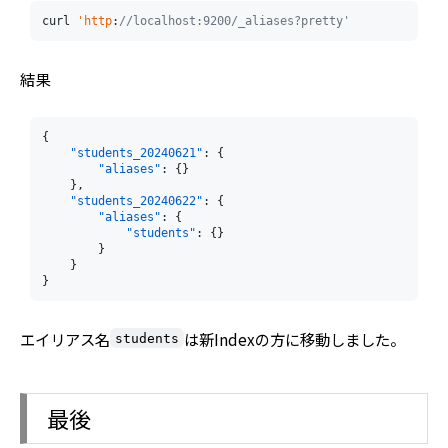
curl 
'http
:
//localhost:9200/_aliases?pretty'
結果
{
"students_20240621"
:
{
"aliases"
:
{
}
}
,
"students_20240622"
:
{
"aliases"
:
{
"students"
:
{
}
}
}
}
エイリアス名
は新Indexの方に移動しました。
students
最後