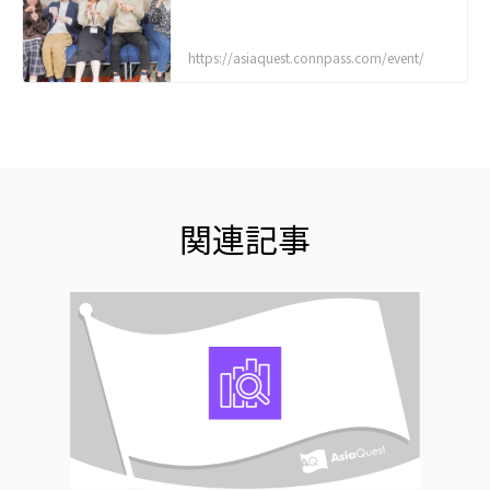
https://asiaquest.connpass.com/event/
関連記事