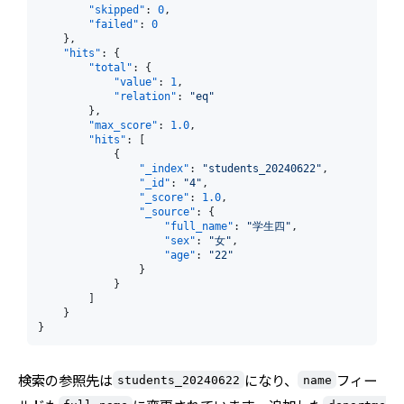
"skipped"
:
0
,
"failed"
:
0
}
,
"hits"
:
{
"total"
:
{
"value"
:
1
,
"relation"
:
"eq"
}
,
"max_score"
:
1.0
,
"hits"
:
[
{
"_index"
:
"students_20240622"
,
"_id"
:
"4"
,
"_score"
:
1.0
,
"_source"
:
{
"full_name"
:
"学生四"
,
"sex"
:
"女"
,
"age"
:
"22"
}
}
]
}
}
検索の参照先は
になり、
フィー
students_20240622
name