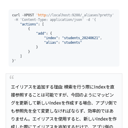
curl -XPOST 
'http
:
//localhost:9200/_aliases?pretty' 
 -H 'Content-Type: application/json' -d '{
"actions"
: [

        {

"add"
: {

"index"
: 
"students_20240621"
,

"alias"
: 
"students"
            }

        }

    ] 

}'
エイリアスを追加する理由: 検索を行う際にIndexを直
接参照することは可能ですが、今回のようにマッピン
グを更新して新しいIndexを作成する場合、アプリ側で
も参照先を全て変更しなければならず、効率的ではあ
りません。エイリアスを使用すると、新しいIndexを作
成した際にエイリアスを追加するだけで、アプリ側の