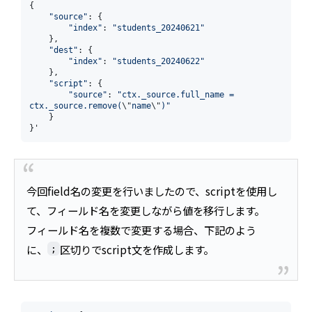
{

"source"
: {

"index"
: 
"students_20240621"
    },

"dest"
: {

"index"
: 
"students_20240622"
    },

"script"
: {

"source"
: 
"ctx._source.full_name = 
ctx._source.remove(
\"
name
\"
)"
    }

}'
今回field名の変更を行いましたので、scriptを使用し
て、フィールド名を変更しながら値を移行します。
フィールド名を複数で変更する場合、下記のよう
に、
区切りでscript文を作成します。
;