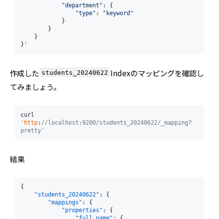
"department"
: {

"type"
: 
"keyword"
            }

        }

    }

}'
作成した
Indexのマッピングを確認し
students_20240622
てみましょう。
curl 
'http
:
//localhost:9200/students_20240622/_mapping?
pretty' 
結果
{
"students_20240622"
:
{
"mappings"
:
{
"properties"
:
{
"full_name"
:
{