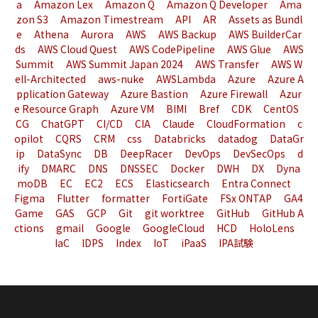
a
Amazon Lex
Amazon Q
Amazon Q Developer
Ama
zon S3
Amazon Timestream
API
AR
Assets as Bundl
e
Athena
Aurora
AWS
AWS Backup
AWS BuilderCar
ds
AWS Cloud Quest
AWS CodePipeline
AWS Glue
AWS
Summit
AWS Summit Japan 2024
AWS Transfer
AWS W
ell-Architected
aws-nuke
AWSLambda
Azure
Azure A
pplication Gateway
Azure Bastion
Azure Firewall
Azur
e Resource Graph
Azure VM
BIMI
Bref
CDK
CentOS
CG
ChatGPT
CI/CD
CIA
Claude
CloudFormation
c
opilot
CQRS
CRM
css
Databricks
datadog
DataGr
ip
DataSync
DB
DeepRacer
DevOps
DevSecOps
d
ify
DMARC
DNS
DNSSEC
Docker
DWH
DX
Dyna
moDB
EC
EC2
ECS
Elasticsearch
Entra Connect
Figma
Flutter
formatter
FortiGate
FSx ONTAP
GA4
Game
GAS
GCP
Git
git worktree
GitHub
GitHub A
ctions
gmail
Google
GoogleCloud
HCD
HoloLens
IaC
IDPS
Index
IoT
iPaaS
IPA試験