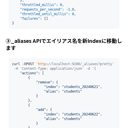
    },

"throttled_millis":
0
,

"requests_per_second":
-1.0
,

"throttled_until_millis":
0
,

"failures":
 []

}
③_aliases APIでエイリアス名を新Indexに移動し
ます
curl -XPOST 
'http
:
//localhost:9200/_aliases?pretty' 
 -H 'Content-Type: application/json' -d '{
"actions"
: [

        {

"remove"
: {

"index"
: 
"students_20240621"
,

"alias"
: 
"students"
            }

        },

        {

"add"
: {

"index"
: 
"students_20240622"
,

"alias"
: 
"students"
            }

        }
