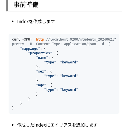
事前準備
Indexを作成します
curl -XPUT 
'http
:
//localhost:9200/students_20240621?
pretty' -H 'Content-Type: application/json' -d '{
"mappings"
: {

"properties"
: {

"name"
: {

"type"
: 
"keyword"
            },

"sex"
: {

"type"
: 
"keyword"
            },

"age"
: {

"type"
: 
"keyword"
            }

        }

    }

}'
作成したIndexにエイリアスを追加します