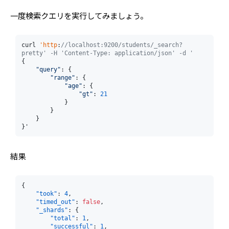
一度検索クエリを実行してみましょう。
curl 
'http
:
//localhost:9200/students/_search?
pretty' -H 'Content-Type: application/json' -d '
{

"query"
: {

"range"
: {

"age"
: {

"gt"
: 
21
            }

        }

    }

}'
結果
{
"took"
:
4
,
"timed_out"
:
false
,
"_shards"
:
{
"total"
:
1
,
"successful"
:
1
,