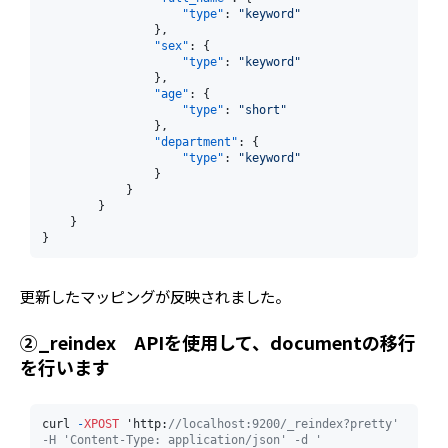
"type"
:
"keyword"
}
,
"sex"
:
{
"type"
:
"keyword"
}
,
"age"
:
{
"type"
:
"short"
}
,
"department"
:
{
"type"
:
"keyword"
}
}
}
}
}
更新したマッピングが反映されました。
②_reindex APIを使用して、documentの移行
を行います
curl 
-
XPOST
 'http:
//localhost:9200/_reindex?pretty' 
-H 'Content-Type: application/json' -d '