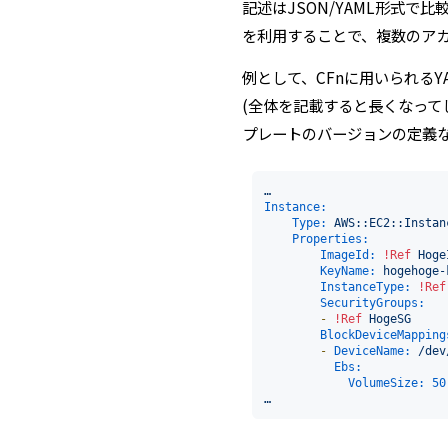
記述はJSON/YAML形式
を利用することで、複数のア
例として、CFnに用いられる
(全体を記載すると長くなって
プレートのバージョンの定義な
…
Instance:
Type:
AWS::EC2::Instan
Properties:
ImageId:
!Ref
Hoge
KeyName:
hogehoge-
InstanceType:
!Ref
SecurityGroups:
-
!Ref
HogeSG
BlockDeviceMapping
-
DeviceName:
/dev
Ebs:
VolumeSize:
50
…