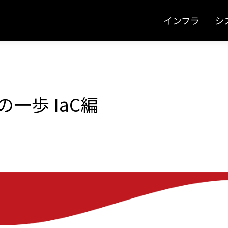
インフラ
シ
の一歩 IaC編